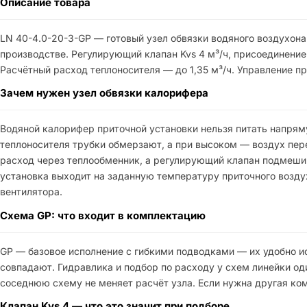
Описание товара
LN 40-4.0-20-3-GP — готовый узел обвязки водяного воздухона
производстве. Регулирующий клапан Kvs 4 м³/ч, присоединение 
Расчётный расход теплоносителя — до 1,35 м³/ч. Управление пр
Зачем нужен узел обвязки калорифера
Водяной калорифер приточной установки нельзя питать напрям
теплоносителя трубки обмерзают, а при высоком — воздух пере
расход через теплообменник, а регулирующий клапан подмешив
установка выходит на заданную температуру приточного возд
вентилятора.
Схема GP: что входит в комплектацию
GP — базовое исполнение с гибкими подводками — их удобно ис
совпадают. Гидравлика и подбор по расходу у схем линейки о
соседнюю схему не меняет расчёт узла. Если нужна другая ком
Клапан Kvs 4 — что это значит при подборе