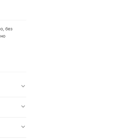
о, без
тно