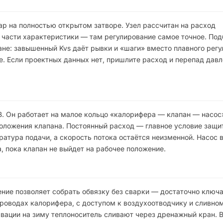
ар на полностью открытом затворе. Узел рассчитан на расход
й части характеристики — там регулирование самое точное. Под
не: завышенный Kvs даёт рывки и «шаги» вместо плавного регу
е. Если проектных данных нет, пришлите расход и перепад дав
В. Он работает на малое кольцо «калорифера — клапан — насос
положения клапана. Постоянный расход — главное условие защи
ратура подачи, а скорость потока остаётся неизменной. Насос
, пока клапан не выйдет на рабочее положение.
ние позволяет собрать обвязку без сварки — достаточно ключа
роводах калорифера, с доступом к воздухоотводчику и сливном
вации на зиму теплоноситель сливают через дренажный кран. 