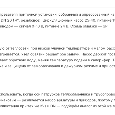
гревателя приточной установки, собранный и опрессованный на
DN 20 (¾″, резьбовое). Циркуляционный насос 25-40, питание 1
иводом — сигнал 0–10 В, питание 24 В. Схема обвязки — GP.
ую от теплосети: при низкой уличной температуре и малом рас
гревается. Узел обвязки решает обе задачи. Насос держит пос
ает обратную воду, меняя температуру подачи в калорифер. Т
уха и защищена от замораживания в дежурном режиме и при ос
пользовать, когда оси патрубков теплообменника и трубопрово
динаковые — различается набор арматуры и приборов, поэтому 
плектация при тех же Kvs и DN — подберём аналог из этой же л