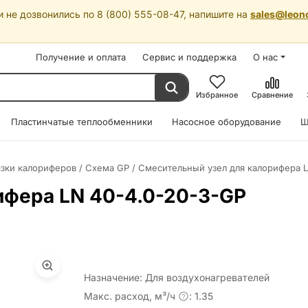
 не дозвонились по 8 (800) 555-08-47, напишите на
sales@leon
Получение и оплата
Сервис и поддержка
О нас
Избранное
Сравнение
Пластинчатые теплообменники
Насосное оборудование
Ш
язки калориферов
/
Схема GP
/
Смесительный узел для калорифера L
ифера LN 40-4.0-20-3-GP
Назначение: Для воздухонагревателей
Макс. расход, м³/ч
: 1.35
?