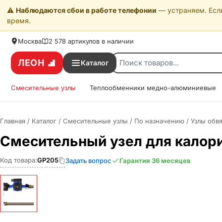
⚠️
Наблюдаются сбои в работе телефонии
— устраняем. Если
время.
Москва
2 578 артикулов в наличии
ЛЕОН
Каталог
Смесительные узлы
Теплообменники медно-алюминиевые
Главная
/
Каталог
/
Смесительные узлы
/
По назначению
/
Узлы обв
Смесительный узел для калор
Код товара:
GP205
Задать вопрос
Гарантия 36 месяцев