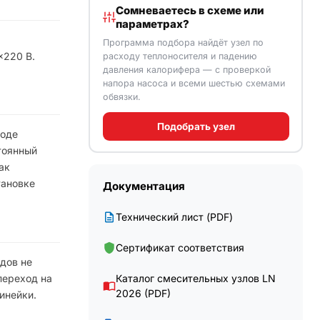
Сомневаетесь в схеме или
параметрах?
Программа подбора найдёт узел по
×220 В.
расходу теплоносителя и падению
давления калорифера — с проверкой
напора насоса и всеми шестью схемами
обвязки.
Подобрать узел
ходе
тоянный
ак
тановке
Документация
Технический лист (PDF)
Сертификат соответствия
дов не
переход на
Каталог смесительных узлов LN
2026 (PDF)
инейки.