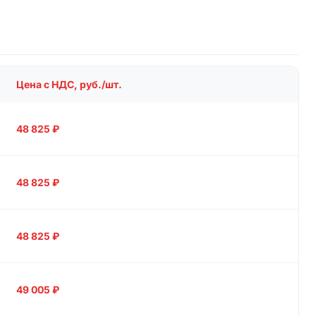
Цена с НДС, руб./шт.
48 825
₽
48 825
₽
48 825
₽
49 005
₽