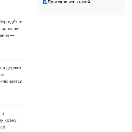
Протокол испытаний
бор идёт от
лирования,
ления —
» и держит
ты
 включается
 и
у крану.
Все