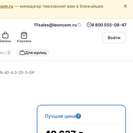
✕
com.ru
— менеджер перезвонит вам в ближайшее
sales@leoncom.ru
8 800 555-08-47
Войти
Заказы
Корзина
кафы автоматики
Для юрлиц
Драйкулеры (сухие охладители)
Адиабатич
N 40-4.0-20-3-GP
Лучшая цена
?