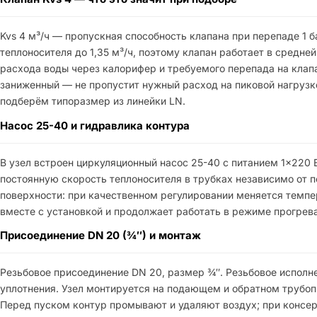
Kvs 4 м³/ч — пропускная способность клапана при перепаде 1 б
теплоносителя до 1,35 м³/ч, поэтому клапан работает в средне
расхода воды через калорифер и требуемого перепада на клапа
заниженный — не пропустит нужный расход на пиковой нагрузк
подберём типоразмер из линейки LN.
Насос 25-40 и гидравлика контура
В узел встроен циркуляционный насос 25-40 с питанием 1×220 
постоянную скорость теплоносителя в трубках независимо от 
поверхности: при качественном регулировании меняется темпе
вместе с установкой и продолжает работать в режиме прогрева
Присоединение DN 20 (¾″) и монтаж
Резьбовое присоединение DN 20, размер ¾″. Резьбовое исполне
уплотнения. Узел монтируется на подающем и обратном трубоп
Перед пуском контур промывают и удаляют воздух; при консер