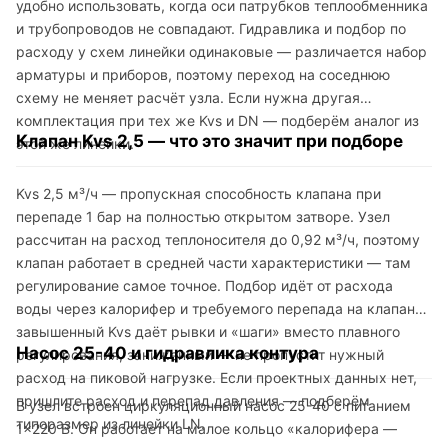
удобно использовать, когда оси патрубков теплообменника
и трубопроводов не совпадают. Гидравлика и подбор по
расходу у схем линейки одинаковые — различается набор
арматуры и приборов, поэтому переход на соседнюю
схему не меняет расчёт узла. Если нужна другая
комплектация при тех же Kvs и DN — подберём аналог из
Клапан Kvs 2,5 — что это значит при подборе
этой же линейки.
Kvs 2,5 м³/ч — пропускная способность клапана при
перепаде 1 бар на полностью открытом затворе. Узел
рассчитан на расход теплоносителя до 0,92 м³/ч, поэтому
клапан работает в средней части характеристики — там
регулирование самое точное. Подбор идёт от расхода
воды через калорифер и требуемого перепада на клапане:
завышенный Kvs даёт рывки и «шаги» вместо плавного
Насос 25-40 и гидравлика контура
регулирования, заниженный — не пропустит нужный
расход на пиковой нагрузке. Если проектных данных нет,
пришлите расход и перепад давления — подберём
В узел встроен циркуляционный насос 25-40 с питанием
типоразмер из линейки LN.
1×220 В. Он работает на малое кольцо «калорифера —