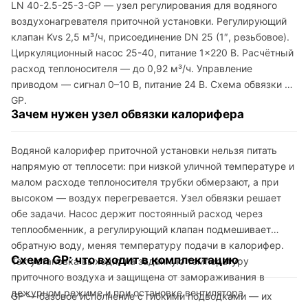
LN 40-2.5-25-3-GP — узел регулирования для водяного
воздухонагревателя приточной установки. Регулирующий
клапан Kvs 2,5 м³/ч, присоединение DN 25 (1″, резьбовое).
Циркуляционный насос 25-40, питание 1×220 В. Расчётный
расход теплоносителя — до 0,92 м³/ч. Управление
приводом — сигнал 0–10 В, питание 24 В. Схема обвязки —
GP.
Зачем нужен узел обвязки калорифера
Водяной калорифер приточной установки нельзя питать
напрямую от теплосети: при низкой уличной температуре и
малом расходе теплоносителя трубки обмерзают, а при
высоком — воздух перегревается. Узел обвязки решает
обе задачи. Насос держит постоянный расход через
теплообменник, а регулирующий клапан подмешивает
обратную воду, меняя температуру подачи в калорифер.
Схема GP: что входит в комплектацию
Так установка выходит на заданную температуру
приточного воздуха и защищена от замораживания в
дежурном режиме и при остановке вентилятора.
GP — базовое исполнение с гибкими подводками — их