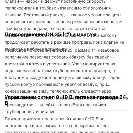
клапан — насос» и держит постоянную скорость
теплоносителя в трубках независимо от положения
клапана. Постоянный расход — главное условие защиты
поверхности: при качественном регулировании меняется
температура подачи, а скорость потока остаётся
Присоединение DN 25 (1″) и монтаж
неизменной. Насос включается вместе с установкой и
продолжает работать в режиме прогрева, пока клапан не
выйдет на рабочее положение.
Резьбовое присоединение DN 25, размер 1″. Резьбовое
исполнение позволяет собрать обвязку без сварки —
достаточно ключа и уплотнения. Узел монтируется на
подающем и обратном трубопроводах калорифера, с
доступом к воздухоотводчику и сливному крану. Перед
пуском контур промывают и удаляют воздух; при
консервации на зиму теплоноситель сливают через
Управление: сигнал 0–10 В, питание привода 24
дренажный кран. Все элементы собраны и опрессованы на
В
производстве — на объекте остаётся подключить
трубопроводы и питание.
Привод принимает аналоговый сигнал 0–10 В от
контроллера и отслеживает его пропорционально:
температура держится плавно, без перерегулирования.