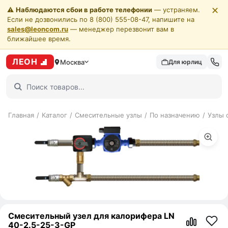
✕
⚠️
Наблюдаются сбои в работе телефонии
— устраняем.
Если не дозвонились по 8 (800) 555-08-47, напишите на
sales@leoncom.ru
— менеджер перезвонит вам в
ближайшее время.
ЛЕОН
Москва
Для юрлиц
Главная
/
Каталог
/
Смесительные узлы
/
По назначению
/
Узлы 
Смесительный узел для калорифера LN
40-2.5-25-3-GP