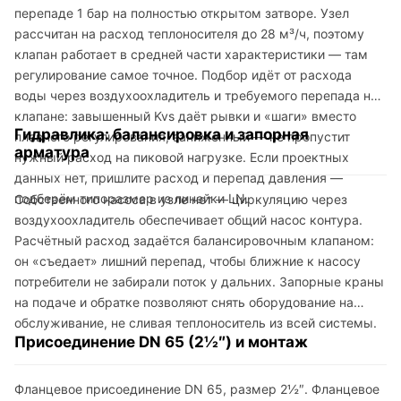
перепаде 1 бар на полностью открытом затворе. Узел
рассчитан на расход теплоносителя до 28 м³/ч, поэтому
клапан работает в средней части характеристики — там
регулирование самое точное. Подбор идёт от расхода
воды через воздухоохладитель и требуемого перепада на
клапане: завышенный Kvs даёт рывки и «шаги» вместо
Гидравлика: балансировка и запорная
плавного регулирования, заниженный — не пропустит
арматура
нужный расход на пиковой нагрузке. Если проектных
данных нет, пришлите расход и перепад давления —
подберём типоразмер из линейки LN.
Собственного насоса в узле нет — циркуляцию через
воздухоохладитель обеспечивает общий насос контура.
Расчётный расход задаётся балансировочным клапаном:
он «съедает» лишний перепад, чтобы ближние к насосу
потребители не забирали поток у дальних. Запорные краны
на подаче и обратке позволяют снять оборудование на
обслуживание, не сливая теплоноситель из всей системы.
Присоединение DN 65 (2½″) и монтаж
Фланцевое присоединение DN 65, размер 2½″. Фланцевое