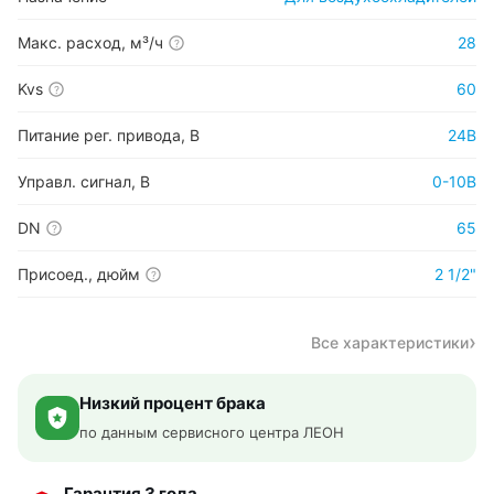
Макс. расход, м³/ч
28
?
Kvs
60
?
Питание рег. привода, В
24В
Управл. сигнал, В
0-10В
DN
65
?
Присоед., дюйм
2 1/2"
?
Все характеристики
Низкий процент брака
по данным сервисного центра ЛЕОН
Гарантия 3 года