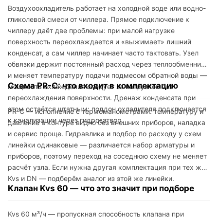
Воздухоохладитель работает на холодной воде или водно-
гликолевой смеси от чиллера. Прямое подключение к
чиллеру даёт две проблемы: при малой нагрузке
поверхность переохлаждается и «выжимает» лишний
конденсат, а сам чиллер начинает часто тактовать. Узел
обвязки держит постоянный расход через теплообменник
и меняет температуру подачи подмесом обратной воды —
Схема PR-C: что входит в комплектацию
мощность охлаждения следует за нагрузкой без
переохлаждения поверхности. Дренаж конденсата при
этом остаётся штатным: поддон охладителя подключается
PR-C — исполнение с термоманометрами: температуру и
к канализации через гидрозатвор.
давление в контуре видно без внешних приборов, наладка
и сервис проще. Гидравлика и подбор по расходу у схем
линейки одинаковые — различается набор арматуры и
приборов, поэтому переход на соседнюю схему не меняет
расчёт узла. Если нужна другая комплектация при тех же
Kvs и DN — подберём аналог из этой же линейки.
Клапан Kvs 60 — что это значит при подборе
Kvs 60 м³/ч — пропускная способность клапана при