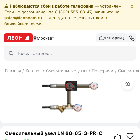
✕
⚠️
Наблюдаются сбои в работе телефонии
— устраняем.
Если не дозвонились по 8 (800) 555-08-47, напишите на
sales@leoncom.ru
— менеджер перезвонит вам в
ближайшее время.
ЛЕОН
Москва
Для юрлиц
Главная
/
Каталог
/
Смесительные узлы
/
По сериям
/
Смеситель
Смесительный узел LN 60-65-3-PR-C