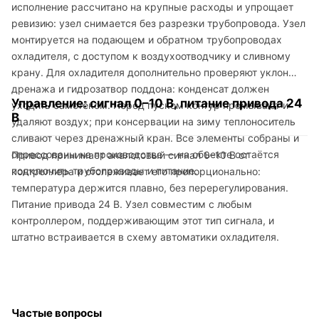
исполнение рассчитано на крупные расходы и упрощает
ревизию: узел снимается без разрезки трубопровода. Узел
монтируется на подающем и обратном трубопроводах
охладителя, с доступом к воздухоотводчику и сливному
крану. Для охладителя дополнительно проверяют уклон
дренажа и гидрозатвор поддона: конденсат должен
Управление: сигнал 0–10 В, питание привода 24
уходить самотёком. Перед пуском контур промывают и
В
удаляют воздух; при консервации на зиму теплоноситель
сливают через дренажный кран. Все элементы собраны и
опрессованы на производстве — на объекте остаётся
Привод принимает аналоговый сигнал 0–10 В от
подключить трубопроводы и питание.
контроллера и отслеживает его пропорционально:
температура держится плавно, без перерегулирования.
Питание привода 24 В. Узел совместим с любым
контроллером, поддерживающим этот тип сигнала, и
штатно встраивается в схему автоматики охладителя.
Частые вопросы