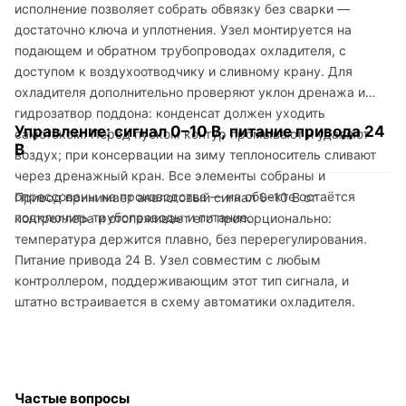
исполнение позволяет собрать обвязку без сварки —
достаточно ключа и уплотнения. Узел монтируется на
подающем и обратном трубопроводах охладителя, с
доступом к воздухоотводчику и сливному крану. Для
охладителя дополнительно проверяют уклон дренажа и
гидрозатвор поддона: конденсат должен уходить
Управление: сигнал 0–10 В, питание привода 24
самотёком. Перед пуском контур промывают и удаляют
В
воздух; при консервации на зиму теплоноситель сливают
через дренажный кран. Все элементы собраны и
опрессованы на производстве — на объекте остаётся
Привод принимает аналоговый сигнал 0–10 В от
подключить трубопроводы и питание.
контроллера и отслеживает его пропорционально:
температура держится плавно, без перерегулирования.
Питание привода 24 В. Узел совместим с любым
контроллером, поддерживающим этот тип сигнала, и
штатно встраивается в схему автоматики охладителя.
Частые вопросы