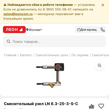
✕
⚠️
Наблюдаются сбои в работе телефонии
— устраняем.
Если не дозвонились по 8 (800) 555-08-47, напишите на
sales@leoncom.ru
— менеджер перезвонит вам в
ближайшее время.
ЛЕОН
Москва
Для юрлиц
Главная
/
Каталог
/
Смесительные узлы
/
По сериям
/
Смеситель
Смесительный узел LN 6.3-25-3-S-C