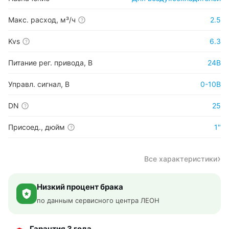
Макс. расход, м³/ч
2.5
?
Kvs
6.3
?
Питание рег. привода, В
24В
Управл. сигнал, В
0-10В
DN
25
?
Присоед., дюйм
1"
?
Все характеристики
Низкий процент брака
по данным сервисного центра ЛЕОН
Гарантия 3 года