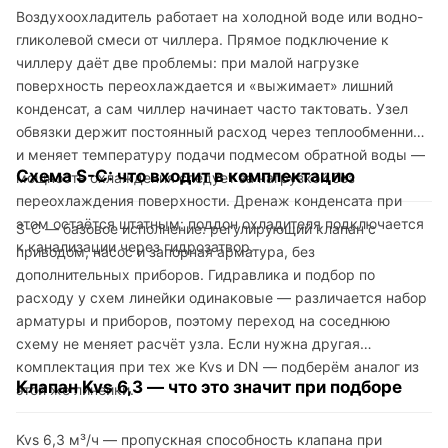
Воздухоохладитель работает на холодной воде или водно-
гликолевой смеси от чиллера. Прямое подключение к
чиллеру даёт две проблемы: при малой нагрузке
поверхность переохлаждается и «выжимает» лишний
конденсат, а сам чиллер начинает часто тактовать. Узел
обвязки держит постоянный расход через теплообменник
и меняет температуру подачи подмесом обратной воды —
Схема S-C: что входит в комплектацию
мощность охлаждения следует за нагрузкой без
переохлаждения поверхности. Дренаж конденсата при
этом остаётся штатным: поддон охладителя подключается
S-C — базовое исполнение: регулирующий клапан с
к канализации через гидрозатвор.
приводом, насос и запорная арматура, без
дополнительных приборов. Гидравлика и подбор по
расходу у схем линейки одинаковые — различается набор
арматуры и приборов, поэтому переход на соседнюю
схему не меняет расчёт узла. Если нужна другая
комплектация при тех же Kvs и DN — подберём аналог из
Клапан Kvs 6,3 — что это значит при подборе
этой же линейки.
Kvs 6,3 м³/ч — пропускная способность клапана при