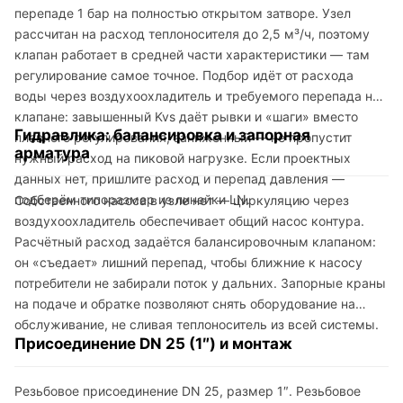
перепаде 1 бар на полностью открытом затворе. Узел
рассчитан на расход теплоносителя до 2,5 м³/ч, поэтому
клапан работает в средней части характеристики — там
регулирование самое точное. Подбор идёт от расхода
воды через воздухоохладитель и требуемого перепада на
клапане: завышенный Kvs даёт рывки и «шаги» вместо
Гидравлика: балансировка и запорная
плавного регулирования, заниженный — не пропустит
арматура
нужный расход на пиковой нагрузке. Если проектных
данных нет, пришлите расход и перепад давления —
подберём типоразмер из линейки LN.
Собственного насоса в узле нет — циркуляцию через
воздухоохладитель обеспечивает общий насос контура.
Расчётный расход задаётся балансировочным клапаном:
он «съедает» лишний перепад, чтобы ближние к насосу
потребители не забирали поток у дальних. Запорные краны
на подаче и обратке позволяют снять оборудование на
обслуживание, не сливая теплоноситель из всей системы.
Присоединение DN 25 (1″) и монтаж
Резьбовое присоединение DN 25, размер 1″. Резьбовое