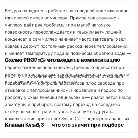
Воздухоохладитель работает на холодной воде или водно-
гликолевой смеси от чиллера. Прямое подключение к
чиллеру даёт две проблемы: при малой нагрузке
поверхность переохлаждается и «выжимает» лишний
конденсат, а сам чиллер начинает часто тактовать. Узел
обвязки держит постоянный расход через теплообменник
и меняет температуру подачи подмесом обратной воды —
Схема PRGP-C: что входит в комплектацию
мощность охлаждения следует за нагрузкой без
переохлаждения поверхности. Дренаж конденсата при
этом остаётся штатным: поддон охладителя подключается
PRGP-C — исполнение с термоманометрами и гибкими
к канализации через гидрозатвор.
подводками — контроль параметров плюс свобода при
стыковке с теплообменником. Гидравлика и подбор по
расходу у схем линейки одинаковые — различается набор
арматуры и приборов, поэтому переход на соседнюю
схему не меняет расчёт узла. Если нужна другая
комплектация при тех же Kvs и DN — подберём аналог из
Клапан Kvs 6,3 — что это значит при подборе
этой же линейки.