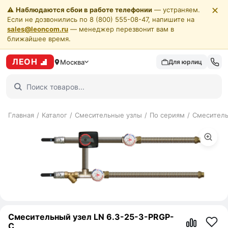
✕
⚠️
Наблюдаются сбои в работе телефонии
— устраняем.
Если не дозвонились по 8 (800) 555-08-47, напишите на
sales@leoncom.ru
— менеджер перезвонит вам в
ближайшее время.
ЛЕОН
Москва
Для юрлиц
Главная
/
Каталог
/
Смесительные узлы
/
По сериям
/
Смеситель
Смесительный узел LN 6.3-25-3-PRGP-
C