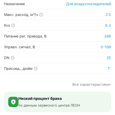
Назначение
Для воздухоохладителей
Макс. расход, м³/ч
2.5
?
Kvs
6.3
?
Питание рег. привода, В
24В
Управл. сигнал, В
0-10В
DN
25
?
Присоед., дюйм
1"
?
Все характеристики
Низкий процент брака
по данным сервисного центра ЛЕОН