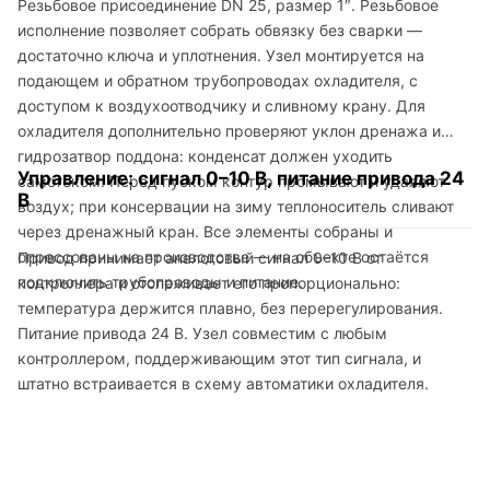
Резьбовое присоединение DN 25, размер 1″. Резьбовое
исполнение позволяет собрать обвязку без сварки —
достаточно ключа и уплотнения. Узел монтируется на
подающем и обратном трубопроводах охладителя, с
доступом к воздухоотводчику и сливному крану. Для
охладителя дополнительно проверяют уклон дренажа и
гидрозатвор поддона: конденсат должен уходить
Управление: сигнал 0–10 В, питание привода 24
самотёком. Перед пуском контур промывают и удаляют
В
воздух; при консервации на зиму теплоноситель сливают
через дренажный кран. Все элементы собраны и
опрессованы на производстве — на объекте остаётся
Привод принимает аналоговый сигнал 0–10 В от
подключить трубопроводы и питание.
контроллера и отслеживает его пропорционально:
температура держится плавно, без перерегулирования.
Питание привода 24 В. Узел совместим с любым
контроллером, поддерживающим этот тип сигнала, и
штатно встраивается в схему автоматики охладителя.