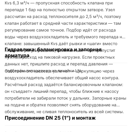
Kvs 6,3 м³/ч — пропускная способность клапана при
перепаде 1 бар на полностью открытом затворе. Узел
рассчитан на расход теплоносителя до 2,5 м³/ч, поэтому
клапан работает в средней части характеристики — там
регулирование самое точное. Подбор идёт от расхода
воды через воздухоохладитель и требуемого перепада на
клапане: завышенный Kvs даёт рывки и «шаги» вместо
Гидравлика: балансировка и запорная
плавного регулирования, заниженный — не пропустит
арматура
нужный расход на пиковой нагрузке. Если проектных
данных нет, пришлите расход и перепад давления —
подберём типоразмер из линейки LN.
Собственного насоса в узле нет — циркуляцию через
воздухоохладитель обеспечивает общий насос контура.
Расчётный расход задаётся балансировочным клапаном:
он «съедает» лишний перепад, чтобы ближние к насосу
потребители не забирали поток у дальних. Запорные краны
на подаче и обратке позволяют снять оборудование на
обслуживание, не сливая теплоноситель из всей системы.
Присоединение DN 25 (1″) и монтаж