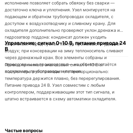
исполнение позволяет собрать обвязку без сварки —
достаточно ключа и уплотнения. Узел монтируется на
подающем и обратном трубопроводах охладителя, с
доступом к воздухоотводчику и сливному крану. Для
охладителя дополнительно проверяют уклон дренажа и
гидрозатвор поддона: конденсат должен уходить
Управление: сигнал 0–10 В, питание привода 24
самотёком. Перед пуском контур промывают и удаляют
В
воздух; при консервации на зиму теплоноситель сливают
через дренажный кран. Все элементы собраны и
опрессованы на производстве — на объекте остаётся
Привод принимает аналоговый сигнал 0–10 В от
подключить трубопроводы и питание.
контроллера и отслеживает его пропорционально:
температура держится плавно, без перерегулирования.
Питание привода 24 В. Узел совместим с любым
контроллером, поддерживающим этот тип сигнала, и
штатно встраивается в схему автоматики охладителя.
Частые вопросы