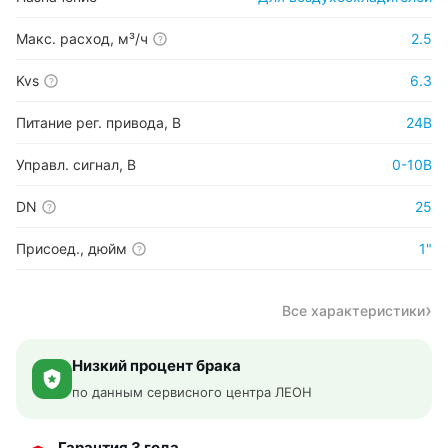
Макс. расход, м³/ч
2.5
?
Kvs
6.3
?
Питание рег. привода, В
24В
Управл. сигнал, В
0-10В
DN
25
?
Присоед., дюйм
1"
?
Все характеристики
Низкий процент брака
по данным сервисного центра ЛЕОН
Гарантия 3 года