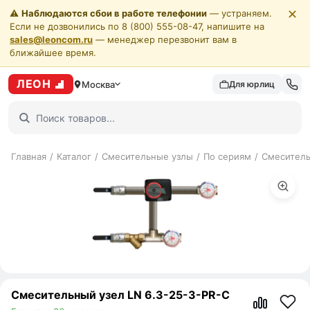
✕
⚠️
Наблюдаются сбои в работе телефонии
— устраняем.
Если не дозвонились по 8 (800) 555-08-47, напишите на
sales@leoncom.ru
— менеджер перезвонит вам в
ближайшее время.
ЛЕОН
Москва
Для юрлиц
Главная
/
Каталог
/
Смесительные узлы
/
По сериям
/
Смеситель
Смесительный узел LN 6.3-25-3-PR-C