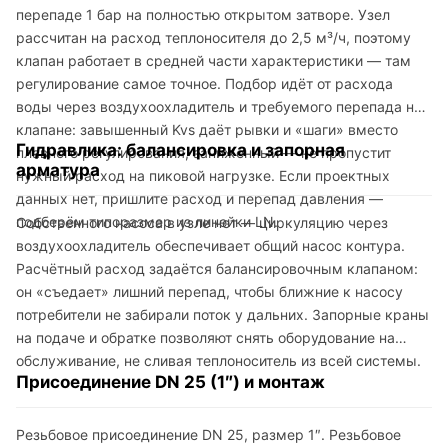
перепаде 1 бар на полностью открытом затворе. Узел
рассчитан на расход теплоносителя до 2,5 м³/ч, поэтому
клапан работает в средней части характеристики — там
регулирование самое точное. Подбор идёт от расхода
воды через воздухоохладитель и требуемого перепада на
клапане: завышенный Kvs даёт рывки и «шаги» вместо
Гидравлика: балансировка и запорная
плавного регулирования, заниженный — не пропустит
арматура
нужный расход на пиковой нагрузке. Если проектных
данных нет, пришлите расход и перепад давления —
подберём типоразмер из линейки LN.
Собственного насоса в узле нет — циркуляцию через
воздухоохладитель обеспечивает общий насос контура.
Расчётный расход задаётся балансировочным клапаном:
он «съедает» лишний перепад, чтобы ближние к насосу
потребители не забирали поток у дальних. Запорные краны
на подаче и обратке позволяют снять оборудование на
обслуживание, не сливая теплоноситель из всей системы.
Присоединение DN 25 (1″) и монтаж
Резьбовое присоединение DN 25, размер 1″. Резьбовое