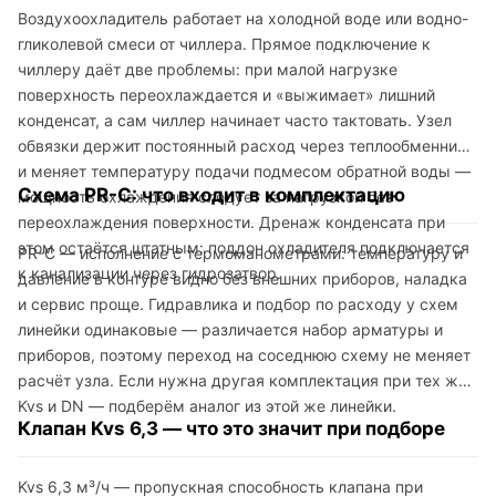
Воздухоохладитель работает на холодной воде или водно-
гликолевой смеси от чиллера. Прямое подключение к
чиллеру даёт две проблемы: при малой нагрузке
поверхность переохлаждается и «выжимает» лишний
конденсат, а сам чиллер начинает часто тактовать. Узел
обвязки держит постоянный расход через теплообменник
и меняет температуру подачи подмесом обратной воды —
Схема PR-C: что входит в комплектацию
мощность охлаждения следует за нагрузкой без
переохлаждения поверхности. Дренаж конденсата при
этом остаётся штатным: поддон охладителя подключается
PR-C — исполнение с термоманометрами: температуру и
к канализации через гидрозатвор.
давление в контуре видно без внешних приборов, наладка
и сервис проще. Гидравлика и подбор по расходу у схем
линейки одинаковые — различается набор арматуры и
приборов, поэтому переход на соседнюю схему не меняет
расчёт узла. Если нужна другая комплектация при тех же
Kvs и DN — подберём аналог из этой же линейки.
Клапан Kvs 6,3 — что это значит при подборе
Kvs 6,3 м³/ч — пропускная способность клапана при