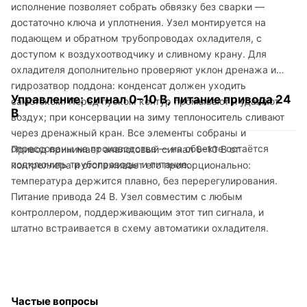
исполнение позволяет собрать обвязку без сварки —
достаточно ключа и уплотнения. Узел монтируется на
подающем и обратном трубопроводах охладителя, с
доступом к воздухоотводчику и сливному крану. Для
охладителя дополнительно проверяют уклон дренажа и
гидрозатвор поддона: конденсат должен уходить
Управление: сигнал 0–10 В, питание привода 24
самотёком. Перед пуском контур промывают и удаляют
В
воздух; при консервации на зиму теплоноситель сливают
через дренажный кран. Все элементы собраны и
опрессованы на производстве — на объекте остаётся
Привод принимает аналоговый сигнал 0–10 В от
подключить трубопроводы и питание.
контроллера и отслеживает его пропорционально:
температура держится плавно, без перерегулирования.
Питание привода 24 В. Узел совместим с любым
контроллером, поддерживающим этот тип сигнала, и
штатно встраивается в схему автоматики охладителя.
Частые вопросы