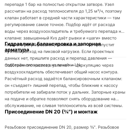
перепаде 1 бар на полностью открытом затворе. Узел
рассчитан на расход теплоносителя до 1,25 м³/ч, поэтому
клапан работает в средней части характеристики — там
регулирование самое точное. Подбор идёт от расхода
воды через воздухоохладитель и требуемого перепада на
клапане: завышенный Kvs даёт рывки и «шаги» вместо
Гидравлика: балансировка и запорная
плавного регулирования, заниженный — не пропустит
арматура
нужный расход на пиковой нагрузке. Если проектных
данных нет, пришлите расход и перепад давления —
подберём типоразмер из линейки LN.
Собственного насоса в узле нет — циркуляцию через
воздухоохладитель обеспечивает общий насос контура.
Расчётный расход задаётся балансировочным клапаном:
он «съедает» лишний перепад, чтобы ближние к насосу
потребители не забирали поток у дальних. Запорные краны
на подаче и обратке позволяют снять оборудование на
обслуживание, не сливая теплоноситель из всей системы.
Присоединение DN 20 (¾″) и монтаж
Резьбовое присоединение DN 20, размер ¾″. Резьбовое