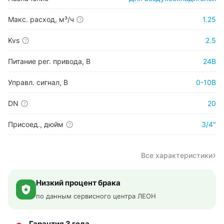
Макс. расход, м³/ч
1.25
?
Kvs
2.5
?
Питание рег. привода, В
24В
Управл. сигнал, В
0-10В
DN
20
?
Присоед., дюйм
3/4"
?
Все характеристики
Низкий процент брака
по данным сервисного центра ЛЕОН
Гарантия 3 года