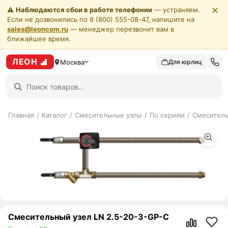
✕
⚠️
Наблюдаются сбои в работе телефонии
— устраняем.
Если не дозвонились по 8 (800) 555-08-47, напишите на
sales@leoncom.ru
— менеджер перезвонит вам в
ближайшее время.
ЛЕОН
Москва
Для юрлиц
Главная
/
Каталог
/
Смесительные узлы
/
По сериям
/
Смеситель
Смесительный узел LN 2.5-20-3-GP-C