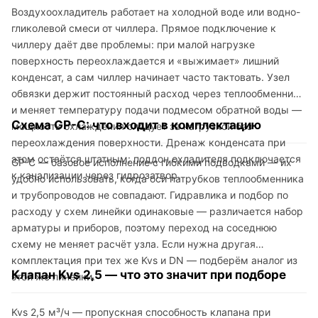
Воздухоохладитель работает на холодной воде или водно-
гликолевой смеси от чиллера. Прямое подключение к
чиллеру даёт две проблемы: при малой нагрузке
поверхность переохлаждается и «выжимает» лишний
конденсат, а сам чиллер начинает часто тактовать. Узел
обвязки держит постоянный расход через теплообменник
и меняет температуру подачи подмесом обратной воды —
Схема GP-C: что входит в комплектацию
мощность охлаждения следует за нагрузкой без
переохлаждения поверхности. Дренаж конденсата при
этом остаётся штатным: поддон охладителя подключается
GP-C — базовое исполнение с гибкими подводками — их
к канализации через гидрозатвор.
удобно использовать, когда оси патрубков теплообменника
и трубопроводов не совпадают. Гидравлика и подбор по
расходу у схем линейки одинаковые — различается набор
арматуры и приборов, поэтому переход на соседнюю
схему не меняет расчёт узла. Если нужна другая
комплектация при тех же Kvs и DN — подберём аналог из
Клапан Kvs 2,5 — что это значит при подборе
этой же линейки.
Kvs 2,5 м³/ч — пропускная способность клапана при