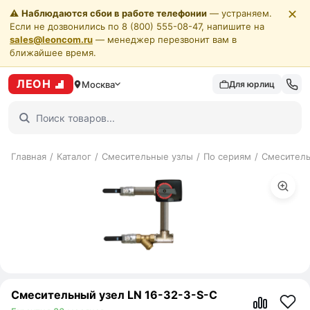
✕
⚠️
Наблюдаются сбои в работе телефонии
— устраняем.
Если не дозвонились по 8 (800) 555-08-47, напишите на
sales@leoncom.ru
— менеджер перезвонит вам в
ближайшее время.
ЛЕОН
Москва
Для юрлиц
Главная
/
Каталог
/
Смесительные узлы
/
По сериям
/
Смеситель
Смесительный узел LN 16-32-3-S-C