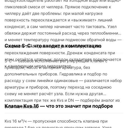
Воздухоохладитель работает на холодной воде или водно-
гликолевой смеси от чиллера. Прямое подключение к
чиллеру даёт две проблемы: при малой нагрузке
поверхность переохлаждается и «выжимает» лишний
конденсат, а сам чиллер начинает часто тактовать. Узел
обвязки держит постоянный расход через теплообменник
и меняет температуру подачи подмесом обратной воды —
Схема S-C: что входит в комплектацию
мощность охлаждения следует за нагрузкой без
переохлаждения поверхности. Дренаж конденсата при
этом остаётся штатным: поддон охладителя подключается
S-C — базовое исполнение: регулирующий клапан с
к канализации через гидрозатвор.
приводом, насос и запорная арматура, без
дополнительных приборов. Гидравлика и подбор по
расходу у схем линейки одинаковые — различается набор
арматуры и приборов, поэтому переход на соседнюю
схему не меняет расчёт узла. Если нужна другая
комплектация при тех же Kvs и DN — подберём аналог из
Клапан Kvs 16 — что это значит при подборе
этой же линейки.
Kvs 16 м³/ч — пропускная способность клапана при
перепаде 1 бар на полностью открытом затворе. Узел