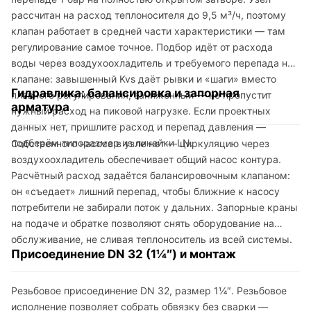
рассчитан на расход теплоносителя до 9,5 м³/ч, поэтому
клапан работает в средней части характеристики — там
регулирование самое точное. Подбор идёт от расхода
воды через воздухоохладитель и требуемого перепада на
клапане: завышенный Kvs даёт рывки и «шаги» вместо
Гидравлика: балансировка и запорная
плавного регулирования, заниженный — не пропустит
арматура
нужный расход на пиковой нагрузке. Если проектных
данных нет, пришлите расход и перепад давления —
подберём типоразмер из линейки LN.
Собственного насоса в узле нет — циркуляцию через
воздухоохладитель обеспечивает общий насос контура.
Расчётный расход задаётся балансировочным клапаном:
он «съедает» лишний перепад, чтобы ближние к насосу
потребители не забирали поток у дальних. Запорные краны
на подаче и обратке позволяют снять оборудование на
обслуживание, не сливая теплоноситель из всей системы.
Присоединение DN 32 (1¼″) и монтаж
Резьбовое присоединение DN 32, размер 1¼″. Резьбовое
исполнение позволяет собрать обвязку без сварки —