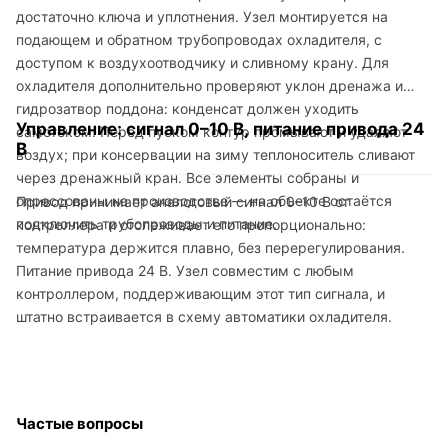
достаточно ключа и уплотнения. Узел монтируется на
подающем и обратном трубопроводах охладителя, с
доступом к воздухоотводчику и сливному крану. Для
охладителя дополнительно проверяют уклон дренажа и
гидрозатвор поддона: конденсат должен уходить
Управление: сигнал 0–10 В, питание привода 24
самотёком. Перед пуском контур промывают и удаляют
В
воздух; при консервации на зиму теплоноситель сливают
через дренажный кран. Все элементы собраны и
опрессованы на производстве — на объекте остаётся
Привод принимает аналоговый сигнал 0–10 В от
подключить трубопроводы и питание.
контроллера и отслеживает его пропорционально:
температура держится плавно, без перерегулирования.
Питание привода 24 В. Узел совместим с любым
контроллером, поддерживающим этот тип сигнала, и
штатно встраивается в схему автоматики охладителя.
Частые вопросы