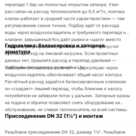
перепаде 1 бар на полностью открытом затворе. Узел
рассчитан на расход теплоносителя до 9,5 м³/ч, поэтому
клапан работает в средней части характеристики — там
регулирование самое точное. Подбор идёт от расхода
воды через воздухоохладитель и требуемого перепада на
клапане: завышенный Kvs даёт рывки и «шаги» вместо
Гидравлика: балансировка и запорная
плавного регулирования, заниженный — не пропустит
арматура
нужный расход на пиковой нагрузке. Если проектных
данных нет, пришлите расход и перепад давления —
подберём типоразмер из линейки LN.
Собственного насоса в узле нет — циркуляцию через
воздухоохладитель обеспечивает общий насос контура.
Расчётный расход задаётся балансировочным клапаном:
он «съедает» лишний перепад, чтобы ближние к насосу
потребители не забирали поток у дальних. Запорные краны
на подаче и обратке позволяют снять оборудование на
обслуживание, не сливая теплоноситель из всей системы.
Присоединение DN 32 (1¼″) и монтаж
Резьбовое присоединение DN 32, размер 1¼″. Резьбовое