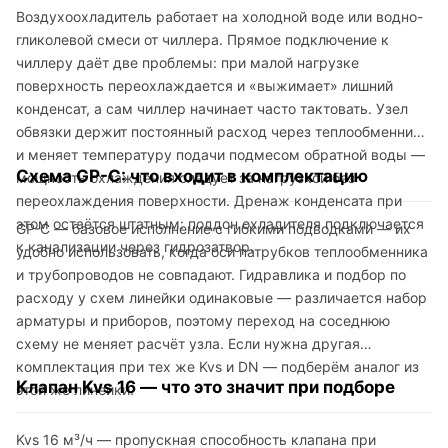
Воздухоохладитель работает на холодной воде или водно-
гликолевой смеси от чиллера. Прямое подключение к
чиллеру даёт две проблемы: при малой нагрузке
поверхность переохлаждается и «выжимает» лишний
конденсат, а сам чиллер начинает часто тактовать. Узел
обвязки держит постоянный расход через теплообменник
и меняет температуру подачи подмесом обратной воды —
Схема GP-C: что входит в комплектацию
мощность охлаждения следует за нагрузкой без
переохлаждения поверхности. Дренаж конденсата при
этом остаётся штатным: поддон охладителя подключается
GP-C — базовое исполнение с гибкими подводками — их
к канализации через гидрозатвор.
удобно использовать, когда оси патрубков теплообменника
и трубопроводов не совпадают. Гидравлика и подбор по
расходу у схем линейки одинаковые — различается набор
арматуры и приборов, поэтому переход на соседнюю
схему не меняет расчёт узла. Если нужна другая
комплектация при тех же Kvs и DN — подберём аналог из
Клапан Kvs 16 — что это значит при подборе
этой же линейки.
Kvs 16 м³/ч — пропускная способность клапана при