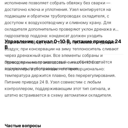
исполнение позволяет собрать обвязку без сварки —
достаточно ключа и уплотнения. Узел монтируется на
подающем и обратном трубопроводах охладителя, с
доступом к воздухоотводчику и сливному крану. Для
охладителя дополнительно проверяют уклон дренажа и
гидрозатвор поддона: конденсат должен уходить
Управление: сигнал 0–10 В, питание привода 24
самотёком. Перед пуском контур промывают и удаляют
В
воздух; при консервации на зиму теплоноситель сливают
через дренажный кран. Все элементы собраны и
опрессованы на производстве — на объекте остаётся
Привод принимает аналоговый сигнал 0–10 В от
подключить трубопроводы и питание.
контроллера и отслеживает его пропорционально:
температура держится плавно, без перерегулирования.
Питание привода 24 В. Узел совместим с любым
контроллером, поддерживающим этот тип сигнала, и
штатно встраивается в схему автоматики охладителя.
Частые вопросы