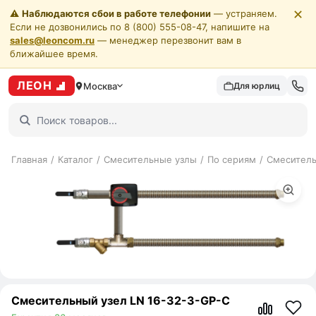
✕
⚠️
Наблюдаются сбои в работе телефонии
— устраняем.
Если не дозвонились по 8 (800) 555-08-47, напишите на
sales@leoncom.ru
— менеджер перезвонит вам в
ближайшее время.
ЛЕОН
Москва
Для юрлиц
Главная
/
Каталог
/
Смесительные узлы
/
По сериям
/
Смеситель
Смесительный узел LN 16-32-3-GP-C