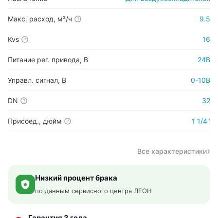
Макс. расход, м³/ч
9.5
?
Kvs
16
?
Питание рег. привода, В
24В
Управл. сигнал, В
0-10В
DN
32
?
Присоед., дюйм
1 1/4"
?
Все характеристики
Низкий процент брака
по данным сервисного центра ЛЕОН
Гарантия 3 года