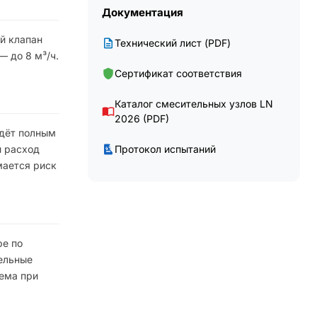
Документация
й клапан
Технический лист (PDF)
— до 8 м³/ч.
Сертификат соответствия
Каталог смесительных узлов LN
2026 (PDF)
идёт полным
Протокол испытаний
й расход
мается риск
ре по
тельные
хема при