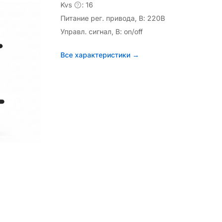
Kvs
: 16
?
Питание рег. привода, В: 220В
Управл. сигнал, В: on/off
Все характеристики →