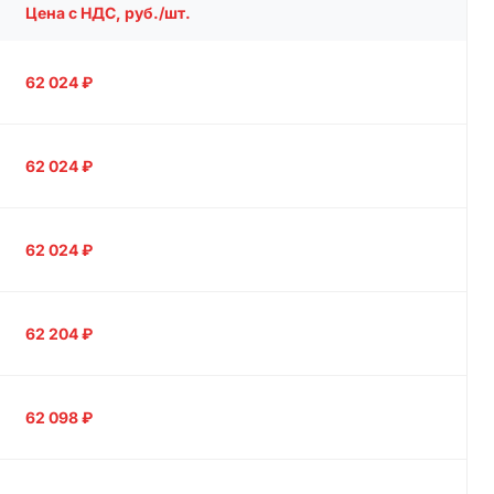
Цена с НДС, руб./шт.
62 024
₽
62 024
₽
62 024
₽
62 204
₽
62 098
₽