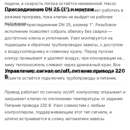
подачи, а скорость потока остаётся неизменной. Насос
Присоединение DN 25 (1″) и монтаж
включается вместе с установкой и продолжает работать в
режиме прогрева, пока клапан не выйдет на рабочее
положение.
Резьбовое присоединение DN 25, размер 1″. Резьбовое
исполнение позволяет собрать обвязку без сварки —
достаточно ключа и уплотнения. Узел монтируется на
подающем и обратном трубопроводах завесы, с доступом
к воздухоотводчику и сливному крану. Перед пуском
контур промывают и удаляют воздух; при консервации на
зиму теплоноситель сливают через дренажный кран. Все
Управление: сигнал on/off, питание привода 220
элементы собраны и опрессованы на производстве — на
В
объекте остаётся подключить трубопроводы и питание.
Привод работает по сигналу on/off: контроллер открывает и
закрывает клапан по отклонению температуры от задания.
Питание привода 220 В. Узел совместим с любым
контроллером, поддерживающим этот тип сигнала, и
штатно встраивается в схему автоматики завесы.