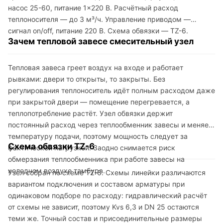
насос 25-60, питание 1×220 В. Расчётный расход
теплоносителя — до 3 м³/ч. Управление приводом —
сигнал on/off, питание 220 В. Схема обвязки — TZ-6.
Зачем тепловой завесе смесительный узел
Тепловая завеса греет воздух на входе и работает
рывками: двери то открыты, то закрыты. Без
регулирования теплоноситель идёт полным расходом даже
при закрытой двери — помещение перегревается, а
теплопотребление растёт. Узел обвязки держит
постоянный расход через теплообменник завесы и меняет
температуру подачи, поэтому мощность следует за
Схема обвязки TZ-6
фактической нагрузкой. Заодно снимается риск
обмерзания теплообменника при работе завесы на
холодном воздухе тамбура.
Узел собран по схеме TZ-6. Схемы линейки различаются
вариантом подключения и составом арматуры при
одинаковом подборе по расходу: гидравлический расчёт
от схемы не зависит, поэтому Kvs 6,3 и DN 25 остаются
теми же. Точный состав и присоединительные размеры