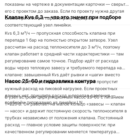
показаны на чертеже в документации карточки — сверьте
его с проектом до заказа. Если по проекту нужна другая
Клапан Kvs 6,3 — что это значит при подборе
схема при этих же параметрах, подберём
соответствующий узел линейки.
Kvs 6,3 м³/ч — пропускная способность клапана при
перепаде 1 бар на полностью открытом затворе. Узел
рассчитан на расход теплоносителя до 3 м³/ч, поэтому
клапан работает в средней части характеристики — там
регулирование самое точное. Подбор идёт от расхода
воды через тепловую завесу и требуемого перепада на
клапане: завышенный Kvs даёт рывки и «шаги» вместо
Насос 25-60 и гидравлика контура
плавного регулирования, заниженный — не пропустит
нужный расход на пиковой нагрузке. Если проектных
данных нет, пришлите расход и перепад давления —
В узел встроен циркуляционный насос 25-60 с питанием
подберём типоразмер из линейки LN.
1×220 В. Он работает на малое кольцо «завесы — клапан
— насос» и держит постоянную скорость теплоносителя в
трубках независимо от положения клапана. Постоянный
расход — главное условие защиты поверхности: при
качественном регулировании меняется температура