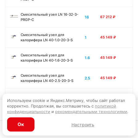
Смесительный узел LN 16-32-3-
16
67 212
₽
PRGP-C
Смесительный узел для
1
45 149
₽
калорифера LN 40-1.0-20-3-S
Смесительный узел для
1.6
45 149
₽
калорифера LN 40-1.6-20-3-S
Смесительный узел для
2.5
45 149
₽
калорифера LN 40-2.5-20-3-S
Смесительный узел для
2.5
45 329
₽
Используем cookie и Яндекс.Метрику, чтобы сайт работал
калорифера LN 60-2.5-20-3-S
корректно. Продолжая, вы соглашаетесь с
политикой
В корзину
конфиденциальности
и
рекомендательными технологиями
.
Смесительный узел для
4
44 962
₽
калорифера LN 40-4.0-20-3-S
Ок
Настроить
Каталог
Главная
Корзина
Избранное
Профиль
Смесительный узел для