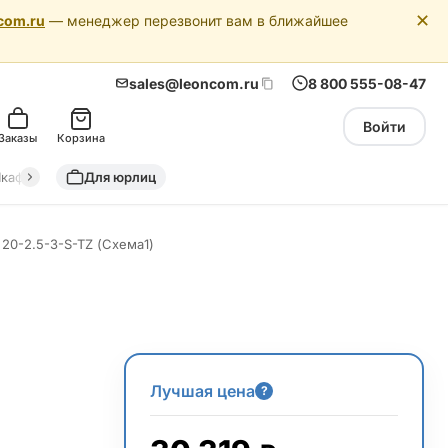
✕
com.ru
— менеджер перезвонит вам в ближайшее
sales@leoncom.ru
8 800 555-08-47
Войти
Заказы
Корзина
кафы автоматики
Для юрлиц
Драйкулеры (сухие охладители)
Адиабатич
20-2.5-3-S-TZ (Схема1)
Лучшая цена
?