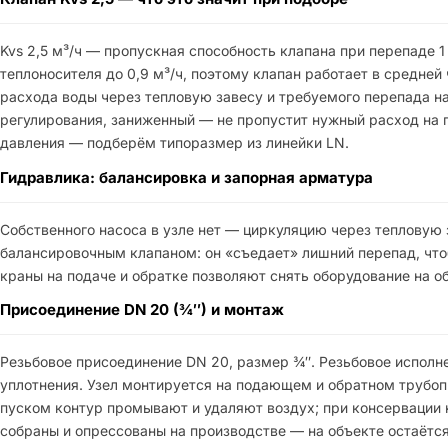
Kvs 2,5 м³/ч — пропускная способность клапана при перепаде 1
теплоносителя до 0,9 м³/ч, поэтому клапан работает в средней
расхода воды через тепловую завесу и требуемого перепада на
регулирования, заниженный — не пропустит нужный расход на п
давления — подберём типоразмер из линейки LN.
Гидравлика: балансировка и запорная арматура
Собственного насоса в узле нет — циркуляцию через тепловую 
балансировочным клапаном: он «съедает» лишний перепад, чтоб
краны на подаче и обратке позволяют снять оборудование на о
Присоединение DN 20 (¾″) и монтаж
Резьбовое присоединение DN 20, размер ¾″. Резьбовое исполне
уплотнения. Узел монтируется на подающем и обратном трубоп
пуском контур промывают и удаляют воздух; при консервации 
собраны и опрессованы на производстве — на объекте остаётс