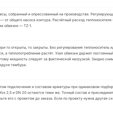
весы, собранный и опрессованный на производстве. Регулирующ
я — от общего насоса контура. Расчётный расход теплоносителя 
ма обвязки — TZ-1.
ери то открыты, то закрыты. Без регулирования теплоноситель 
, а теплопотребление растёт. Узел обвязки держит постоянны
этому мощность следует за фактической нагрузкой. Заодно сни
здухе тамбура.
нтом подключения и составом арматуры при одинаковом подбор
Kvs 2,5 и DN 20 остаются теми же. Точный состав и присоедини
те его с проектом до заказа. Если по проекту нужна другая с