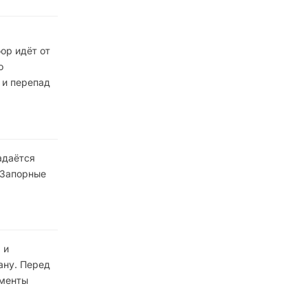
ор идёт от
о
 и перепад
адаётся
 Запорные
 и
ану. Перед
ементы