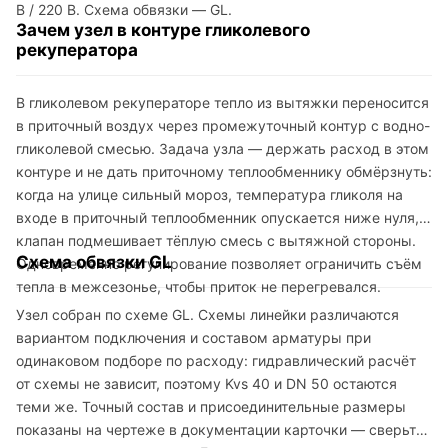
В / 220 В. Схема обвязки — GL.
Зачем узел в контуре гликолевого
рекуператора
В гликолевом рекуператоре тепло из вытяжки переносится
в приточный воздух через промежуточный контур с водно-
гликолевой смесью. Задача узла — держать расход в этом
контуре и не дать приточному теплообменнику обмёрзнуть:
когда на улице сильный мороз, температура гликоля на
входе в приточный теплообменник опускается ниже нуля, и
клапан подмешивает тёплую смесь с вытяжной стороны.
Схема обвязки GL
Одновременно регулирование позволяет ограничить съём
тепла в межсезонье, чтобы приток не перегревался.
Узел собран по схеме GL. Схемы линейки различаются
вариантом подключения и составом арматуры при
одинаковом подборе по расходу: гидравлический расчёт
от схемы не зависит, поэтому Kvs 40 и DN 50 остаются
теми же. Точный состав и присоединительные размеры
показаны на чертеже в документации карточки — сверьте