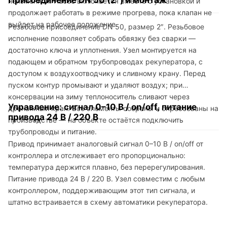
неизменной. Насос включается вместе с установкой и
продолжает работать в режиме прогрева, пока клапан не
выйдет на рабочее положение.
Резьбовое присоединение DN 50, размер 2″. Резьбовое
исполнение позволяет собрать обвязку без сварки —
достаточно ключа и уплотнения. Узел монтируется на
подающем и обратном трубопроводах рекуператора, с
доступом к воздухоотводчику и сливному крану. Перед
пуском контур промывают и удаляют воздух; при
консервации на зиму теплоноситель сливают через
Управление: сигнал 0–10 В / on/off, питание
дренажный кран. Все элементы собраны и опрессованы на
привода 24 В / 220 В
производстве — на объекте остаётся подключить
трубопроводы и питание.
Привод принимает аналоговый сигнал 0–10 В / on/off от
контроллера и отслеживает его пропорционально:
температура держится плавно, без перерегулирования.
Питание привода 24 В / 220 В. Узел совместим с любым
контроллером, поддерживающим этот тип сигнала, и
штатно встраивается в схему автоматики рекуператора.