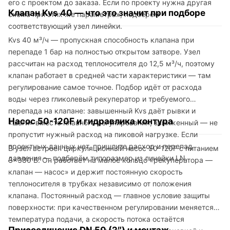
его с проектом до заказа. Если по проекту нужна другая
Клапан Kvs 40 — что это значит при подборе
схема при этих же параметрах, подберём
соответствующий узел линейки.
Kvs 40 м³/ч — пропускная способность клапана при
перепаде 1 бар на полностью открытом затворе. Узел
рассчитан на расход теплоносителя до 12,5 м³/ч, поэтому
клапан работает в средней части характеристики — там
регулирование самое точное. Подбор идёт от расхода
воды через гликолевый рекуператор и требуемого
перепада на клапане: завышенный Kvs даёт рывки и
Насос 50-120F и гидравлика контура
«шаги» вместо плавного регулирования, заниженный — не
пропустит нужный расход на пиковой нагрузке. Если
проектных данных нет, пришлите расход и перепад
В узел встроен циркуляционный насос 50-120F с питанием
давления — подберём типоразмер из линейки LN.
3×380 В. Он работает на малое кольцо «рекуператора —
клапан — насос» и держит постоянную скорость
теплоносителя в трубках независимо от положения
клапана. Постоянный расход — главное условие защиты
поверхности: при качественном регулировании меняется
температура подачи, а скорость потока остаётся
Присоединение DN 50 (2″) и монтаж