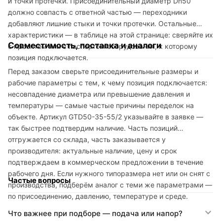
и точки протечки. Присоединительный диаметр Dn50
должно совпасть с ответной частью — переходники
добавляют лишние стыки и точки протечки. Остальные
характеристики — в таблице на этой странице: сверяйте их
Совместимость, поставка и аналоги
с проектом или с паспортом оборудования, к которому
позиция подключается.
Перед заказом сверьте присоединительные размеры и
рабочие параметры с тем, к чему позиция подключается:
несовпадение диаметра или превышение давления и
температуры — самые частые причины переделок на
объекте. Артикул GTD50-35-55/2 указывайте в заявке —
так быстрее подтвердим наличие. Часть позиций
отгружается со склада, часть заказывается у
производителя: актуальные наличие, цену и срок
подтверждаем в коммерческом предложении в течение
рабочего дня. Если нужного типоразмера нет или он снят с
Частые вопросы
производства, подберём аналог с теми же параметрами —
по присоединению, давлению, температуре и среде.
Что важнее при подборе — подача или напор?