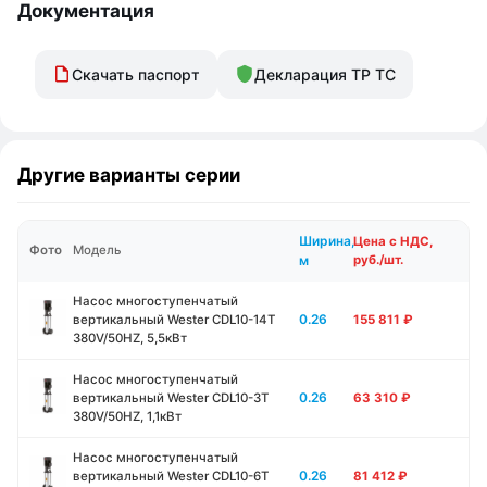
Документация
Скачать паспорт
Декларация ТР ТС
Другие варианты серии
Ширина,
Цена с НДС,
Фото
Модель
м
руб./шт.
Насос многоступенчатый
0.26
вертикальный Wester CDL10-14T
155 811
₽
380V/50HZ, 5,5кВт
Насос многоступенчатый
0.26
вертикальный Wester CDL10-3T
63 310
₽
380V/50HZ, 1,1кВт
Насос многоступенчатый
0.26
вертикальный Wester CDL10-6T
81 412
₽