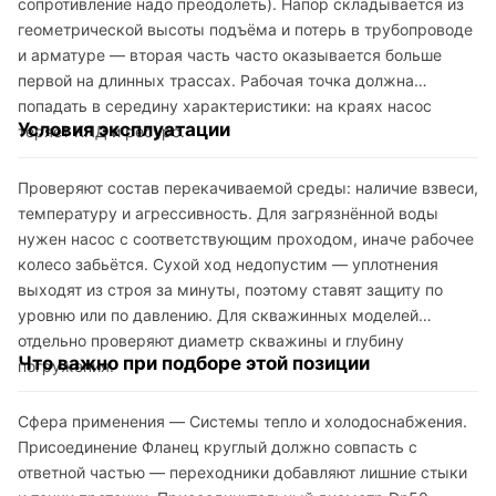
сопротивление надо преодолеть). Напор складывается из
геометрической высоты подъёма и потерь в трубопроводе
и арматуре — вторая часть часто оказывается больше
первой на длинных трассах. Рабочая точка должна
попадать в середину характеристики: на краях насос
Условия эксплуатации
теряет КПД и ресурс.
Проверяют состав перекачиваемой среды: наличие взвеси,
температуру и агрессивность. Для загрязнённой воды
нужен насос с соответствующим проходом, иначе рабочее
колесо забьётся. Сухой ход недопустим — уплотнения
выходят из строя за минуты, поэтому ставят защиту по
уровню или по давлению. Для скважинных моделей
отдельно проверяют диаметр скважины и глубину
Что важно при подборе этой позиции
погружения.
Сфера применения — Системы тепло и холодоснабжения.
Присоединение Фланец круглый должно совпасть с
ответной частью — переходники добавляют лишние стыки