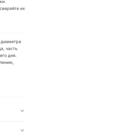
ки.
 сверяйте их
е диаметра
а, часть
его дня.
влению,