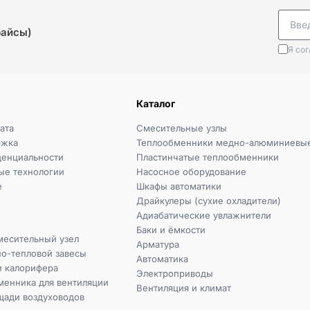
райсы)
Я со
Каталог
ата
Смесительные узлы
ржка
Теплообменники медно-алюминиевы
денциальности
Пластинчатые теплообменники
ые технологии
Насосное оборудование
e
Шкафы автоматики
Драйкулеры (сухие охладители)
Адиабатические увлажнители
Баки и ёмкости
месительный узел
Арматура
но-тепловой завесы
Автоматика
и калорифера
Электроприводы
менника для вентиляции
Вентиляция и климат
щади воздуховодов