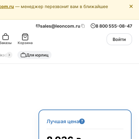
✕
com.ru
— менеджер перезвонит вам в ближайшее
sales@leoncom.ru
8 800 555-08-47
Войти
Заказы
Корзина
кафы автоматики
Для юрлиц
Драйкулеры (сухие охладители)
Адиабатич
Лучшая цена
?