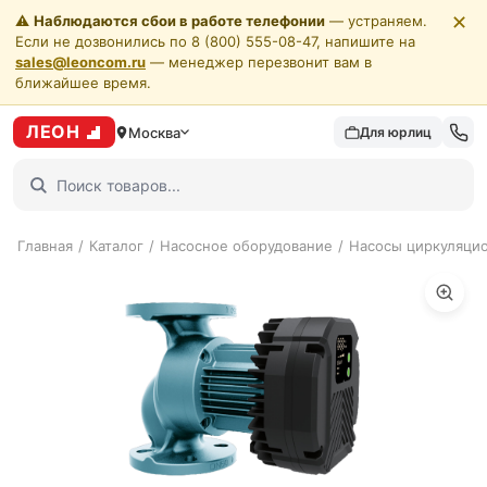
✕
⚠️
Наблюдаются сбои в работе телефонии
— устраняем.
Если не дозвонились по 8 (800) 555-08-47, напишите на
sales@leoncom.ru
— менеджер перезвонит вам в
ближайшее время.
ЛЕОН
Москва
Для юрлиц
Главная
/
Каталог
/
Насосное оборудование
/
Насосы циркуляци