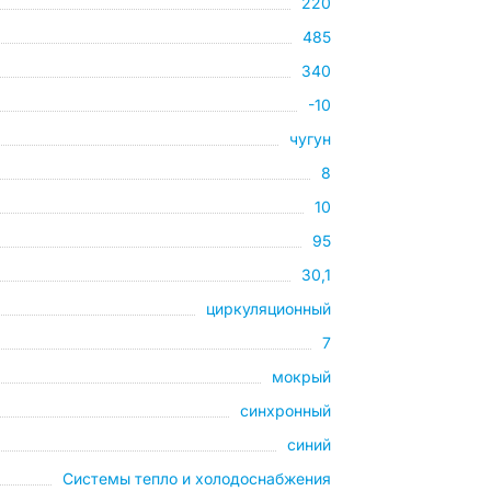
220
485
340
-10
чугун
8
10
95
30,1
циркуляционный
7
мокрый
синхронный
синий
Системы тепло и холодоснабжения