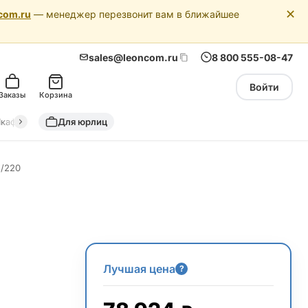
✕
com.ru
— менеджер перезвонит вам в ближайшее
sales@leoncom.ru
8 800 555-08-47
Войти
Заказы
Корзина
кафы автоматики
Для юрлиц
Драйкулеры (сухие охладители)
Адиабатич
F/220
Лучшая цена
?