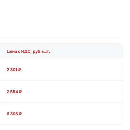
Цена с НДС, руб./шт.
2 301
₽
2 554
₽
6 308
₽