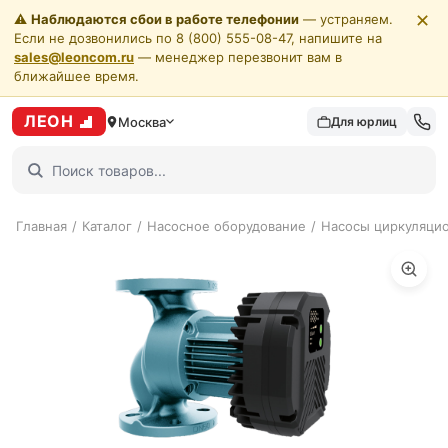
✕
⚠️
Наблюдаются сбои в работе телефонии
— устраняем.
Если не дозвонились по 8 (800) 555-08-47, напишите на
sales@leoncom.ru
— менеджер перезвонит вам в
ближайшее время.
ЛЕОН
Москва
Для юрлиц
Главная
/
Каталог
/
Насосное оборудование
/
Насосы циркуляци