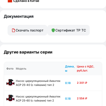
Сделано в Китае
Документация
Скачать паспорт
Сертификат ТР ТС
Другие варианты серии
Длина,
Цена с НДС,
Фото
Модель
м
руб./шт.
Насос циркуляционный Акватек
0.18
2 301
₽
ACP 25-40 (с гайками) тип 2
Насос циркуляционный Акватек
0.18
2 554
₽
ACP 25-60 (с гайками) тип 2