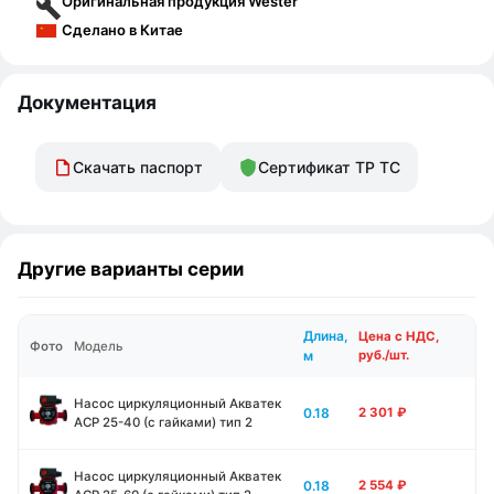
Оригинальная продукция Wester
Сделано в Китае
Документация
Скачать паспорт
Сертификат ТР ТС
Другие варианты серии
Длина,
Цена с НДС,
Фото
Модель
м
руб./шт.
Насос циркуляционный Акватек
0.18
2 301
₽
ACP 25-40 (с гайками) тип 2
Насос циркуляционный Акватек
0.18
2 554
₽