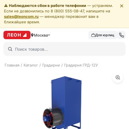
✕
⚠️
Наблюдаются сбои в работе телефонии
— устраняем.
Если не дозвонились по 8 (800) 555-08-47, напишите на
sales@leoncom.ru
— менеджер перезвонит вам в
ближайшее время.
ЛЕОН
Москва
Для юрлиц
Главная
/
Каталог
/
Градирни
/
Градирня ГРД-12У