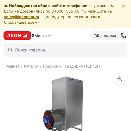
✕
⚠️
Наблюдаются сбои в работе телефонии
— устраняем.
Если не дозвонились по 8 (800) 555-08-47, напишите на
sales@leoncom.ru
— менеджер перезвонит вам в
ближайшее время.
ЛЕОН
Москва
Для юрлиц
Главная
/
Каталог
/
Градирни
/
Градирня ГРД-12H