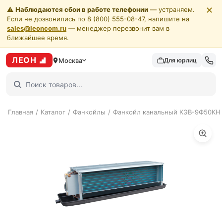
✕
⚠️
Наблюдаются сбои в работе телефонии
— устраняем.
Если не дозвонились по 8 (800) 555-08-47, напишите на
sales@leoncom.ru
— менеджер перезвонит вам в
ближайшее время.
ЛЕОН
Москва
Для юрлиц
Главная
/
Каталог
/
Фанкойлы
/
Фанкойл канальный КЭВ-9Ф50КН