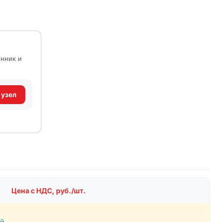
енник и
 узел
Цена с НДС, руб./шт.
й