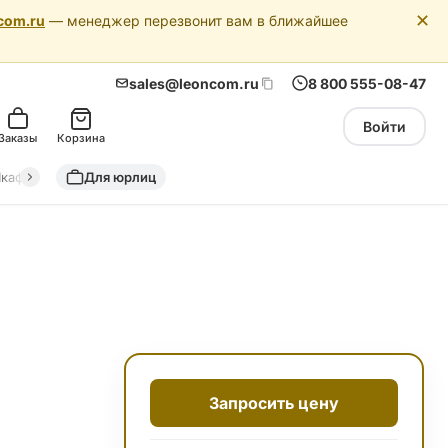
✕
com.ru
— менеджер перезвонит вам в ближайшее
sales@leoncom.ru
8 800 555-08-47
Войти
Заказы
Корзина
кафы автоматики
Для юрлиц
Драйкулеры (сухие охладители)
Адиабатич
Запросить цену