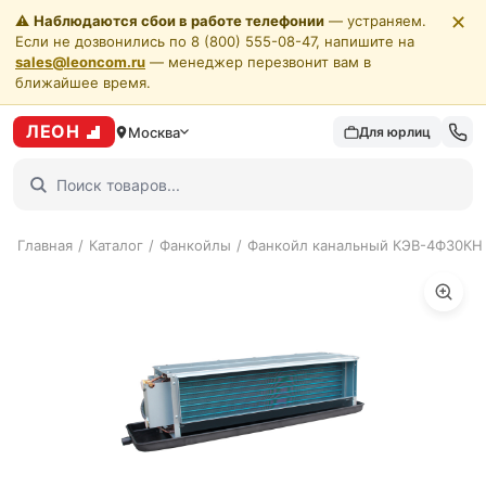
✕
⚠️
Наблюдаются сбои в работе телефонии
— устраняем.
Если не дозвонились по 8 (800) 555-08-47, напишите на
sales@leoncom.ru
— менеджер перезвонит вам в
ближайшее время.
ЛЕОН
Москва
Для юрлиц
Главная
/
Каталог
/
Фанкойлы
/
Фанкойл канальный КЭВ-4Ф30КН