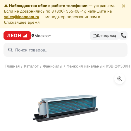
✕
⚠️
Наблюдаются сбои в работе телефонии
— устраняем.
Если не дозвонились по 8 (800) 555-08-47, напишите на
sales@leoncom.ru
— менеджер перезвонит вам в
ближайшее время.
ЛЕОН
Москва
Для юрлиц
Главная
/
Каталог
/
Фанкойлы
/
Фанкойл канальный КЭВ-2Ф30КН