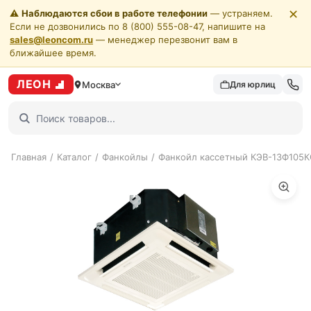
✕
⚠️
Наблюдаются сбои в работе телефонии
— устраняем.
Если не дозвонились по 8 (800) 555-08-47, напишите на
sales@leoncom.ru
— менеджер перезвонит вам в
ближайшее время.
ЛЕОН
Москва
Для юрлиц
Главная
/
Каталог
/
Фанкойлы
/
Фанкойл кассетный КЭВ-13Ф105К