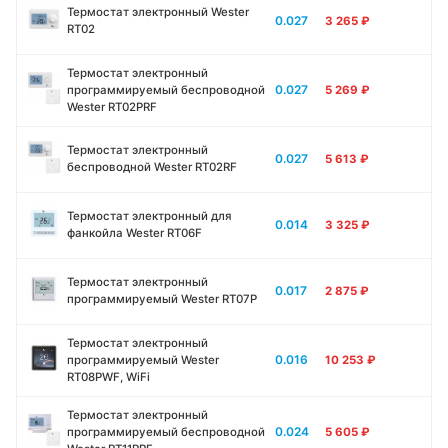
Термостат электронный Wester
0.027
3 265
₽
RT02
Термостат электронный
0.027
программируемый беспроводной
5 269
₽
Wester RT02PRF
Термостат электронный
0.027
5 613
₽
беспроводной Wester RT02RF
Термостат электронный для
0.014
3 325
₽
фанкойла Wester RT06F
Термостат электронный
0.017
2 875
₽
программируемый Wester RT07P
Термостат электронный
0.016
программируемый Wester
10 253
₽
RT08PWF, WiFi
Термостат электронный
0.024
программируемый беспроводной
5 605
₽