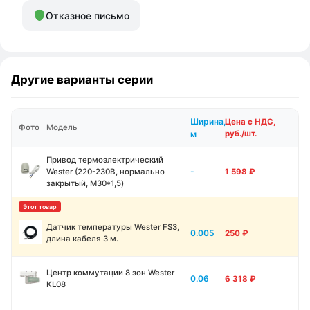
Отказное письмо
Другие варианты серии
Ширина,
Цена с НДС,
Фото
Модель
м
руб./шт.
Привод термоэлектрический
-
Wester (220-230В, нормально
1 598
₽
закрытый, М30*1,5)
Датчик температуры Wester FS3,
0.005
250
₽
длина кабеля 3 м.
Центр коммутации 8 зон Wester
0.06
6 318
₽
KL08