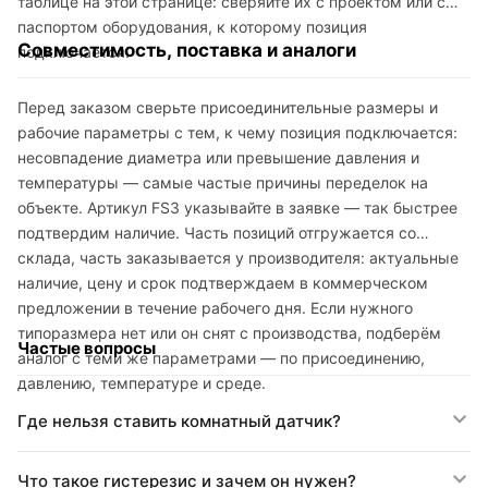
таблице на этой странице: сверяйте их с проектом или с
паспортом оборудования, к которому позиция
Совместимость, поставка и аналоги
подключается.
Перед заказом сверьте присоединительные размеры и
рабочие параметры с тем, к чему позиция подключается:
несовпадение диаметра или превышение давления и
температуры — самые частые причины переделок на
объекте. Артикул FS3 указывайте в заявке — так быстрее
подтвердим наличие. Часть позиций отгружается со
склада, часть заказывается у производителя: актуальные
наличие, цену и срок подтверждаем в коммерческом
предложении в течение рабочего дня. Если нужного
типоразмера нет или он снят с производства, подберём
Частые вопросы
аналог с теми же параметрами — по присоединению,
давлению, температуре и среде.
Где нельзя ставить комнатный датчик?
Что такое гистерезис и зачем он нужен?