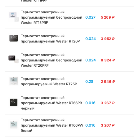
Wester RT11PRF
Термостат электронный
0.027
программируемый беспроводной
5 269
₽
Wester RT15PRF
Термостат электронный
0.024
3 952
₽
программируемый Wester RT20P
Термостат электронный
0.024
программируемый беспроводной
8 324
₽
Wester RT20PRF
Термостат электронный
0.28
2 946
₽
програмируемый Wester RT25P
Термостат электронный
0.016
программируемый Wester RT66PB
3 267
₽
черный
Термостат электронный
0.016
программируемый Wester RT66PW
3 267
₽
белый