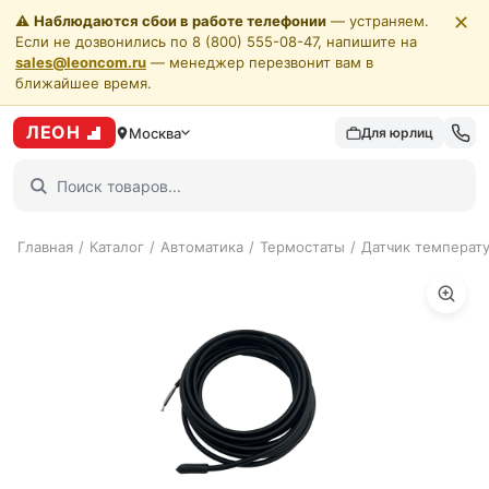
✕
⚠️
Наблюдаются сбои в работе телефонии
— устраняем.
Если не дозвонились по 8 (800) 555-08-47, напишите на
sales@leoncom.ru
— менеджер перезвонит вам в
ближайшее время.
ЛЕОН
Москва
Для юрлиц
Главная
/
Каталог
/
Автоматика
/
Термостаты
/
Датчик температу