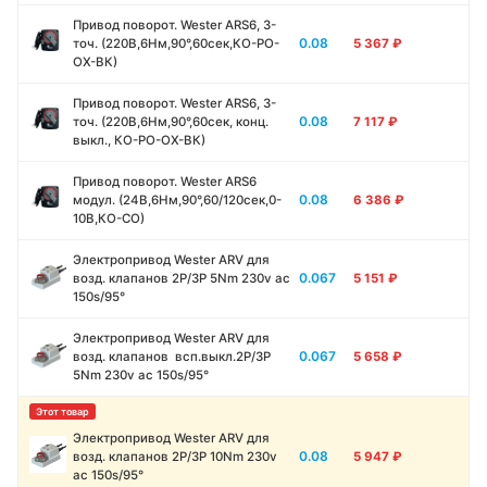
Привод поворот. Wester ARS6, 3-
0.08
точ. (220В,6Нм,90°,60сек,КО-РО-
5 367
₽
ОХ-ВК)
Привод поворот. Wester ARS6, 3-
0.08
точ. (220В,6Нм,90°,60сек, конц.
7 117
₽
выкл., КО-РО-ОХ-ВК)
Привод поворот. Wester ARS6
0.08
модул. (24В,6Нм,90°,60/120сек,0-
6 386
₽
10В,КО-СО)
Электропривод Wester ARV для
0.067
возд. клапанов 2P/3P 5Nm 230v ac
5 151
₽
150s/95°
Электропривод Wester ARV для
0.067
возд. клапанов всп.выкл.2P/3P
5 658
₽
5Nm 230v ac 150s/95°
Электропривод Wester ARV для
0.08
возд. клапанов 2P/3P 10Nm 230v
5 947
₽
ac 150s/95°