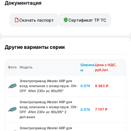
Документация
Скачать паспорт
Сертификат ТР ТС
Другие варианты серии
Ширина,
Цена с НДС,
Фото
Модель
м
руб./шт.
Электропривод Wester ARР для
0.074
возд. клапанов с возвр.пруж. ON-
6 563
₽
OFF 4Nm 230v ac 90s/95°
Электропривод Wester ARР для
возд. клапанов с возвр.пруж. ON-
0.074
7 107
₽
OFF 4Nm 230v ac 90s/95° 2
доп.выкл.
Электропривод Wester ARР для