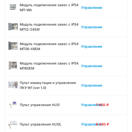
Модуль подключения завес c IP54
Управление
МП-WA
Модуль подключения завес c IP54
Управление
МП12-24ЕМ
Модуль подключения завес c IP54
Управление
МП36-48ЕМ
Модуль подключения завес c IP54
Управление
МП60ЕМ
Пульт коммутации и управления
Управление
ПКУ-W1 (ver 1.0)
Управление
Пульт управления HL10
7 950
₽
Управление
Пульт управления HL10L
8 050
₽