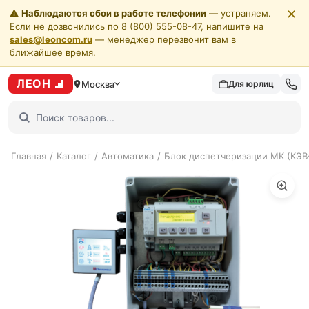
✕
⚠️
Наблюдаются сбои в работе телефонии
— устраняем.
Если не дозвонились по 8 (800) 555-08-47, напишите на
sales@leoncom.ru
— менеджер перезвонит вам в
ближайшее время.
ЛЕОН
Москва
Для юрлиц
Главная
/
Каталог
/
Автоматика
/
Блок диспетчеризации МК (КЭ