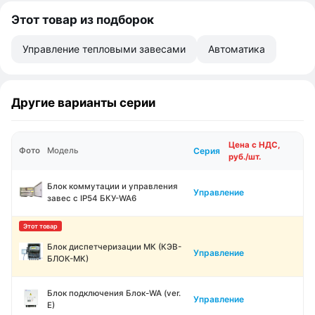
Этот товар из подборок
Управление тепловыми завесами
Автоматика
Другие варианты серии
Цена с НДС,
Серия
Фото
Модель
руб./шт.
Блок коммутации и управления
Управление
завес с IP54 БКУ-WA6
Блок диспетчеризации МК (КЭВ-
Управление
БЛОК-МК)
Блок подключения Блок-WA (ver.
Управление
E)