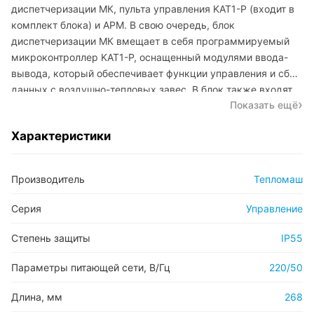
диспетчеризации МК, пульта управления KAT1-Р (входит в
комплект блока) и АРМ. В свою очередь, блок
диспетчеризации МК вмещает в себя программируемый
микроконтроллер KAT1-Р, оснащенный модулями ввода-
вывода, который обеспечивает функции управления и сбор
данных с воздушно-тепловых завес. В блок также входят
Показать ещё
клеммные колодки для подключения кабелей управления
завес и внешних устройств. АРМ должно вмещать в себя
Характеристики
хотя бы один персональный компьютер, оснащенный
специализированным программным обеспечением.
Микроконтроллер связывается с компьютером диспетчера
Производитель
Тепломаш
через локальную технологическую сеть (ЛТС) Modbus RTU.
Серия
Управление
Степень защиты
IP55
Параметры питающей сети, В/Гц
220/50
Длина, мм
268