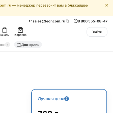
✕
com.ru
— менеджер перезвонит вам в ближайшее
sales@leoncom.ru
8 800 555-08-47
Войти
Заказы
Корзина
кафы автоматики
Для юрлиц
Драйкулеры (сухие охладители)
Адиабатич
Лучшая цена
?