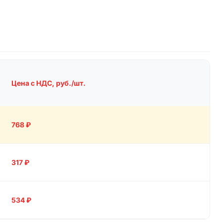
Цена с НДС, руб./шт.
768
₽
317
₽
534
₽