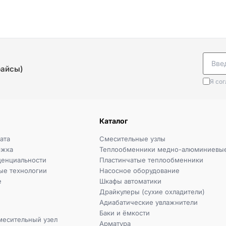
райсы)
Я со
Каталог
ата
Смесительные узлы
ржка
Теплообменники медно-алюминиевы
денциальности
Пластинчатые теплообменники
ые технологии
Насосное оборудование
e
Шкафы автоматики
Драйкулеры (сухие охладители)
Адиабатические увлажнители
Баки и ёмкости
месительный узел
Арматура