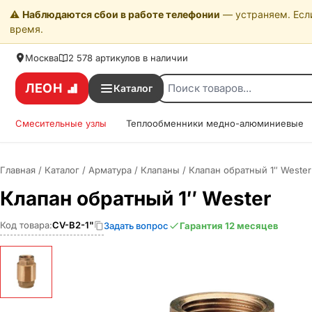
⚠️
Наблюдаются сбои в работе телефонии
— устраняем. Если
время.
Москва
2 578 артикулов в наличии
ЛЕОН
Каталог
Смесительные узлы
Теплообменники медно-алюминиевые
Главная
/
Каталог
/
Арматура
/
Клапаны
/
Клапан обратный 1″ Wester
Клапан обратный 1″ Wester
Код товара:
CV-B2-1"
Задать вопрос
Гарантия 12 месяцев