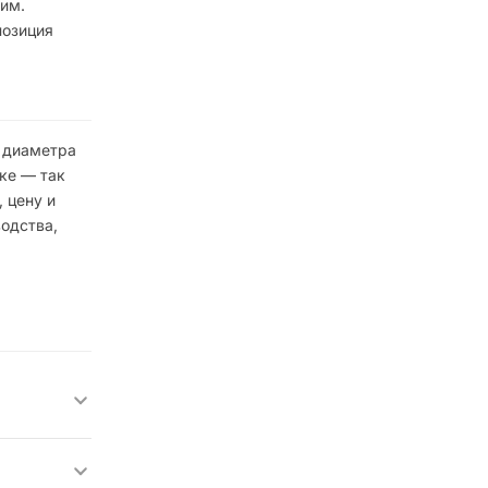
чим.
позиция
е диаметра
ке — так
 цену и
одства,