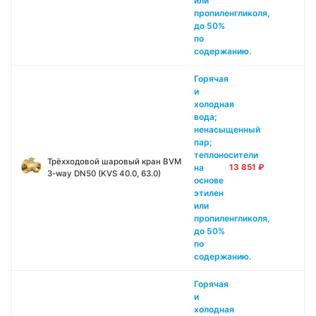
или
пропиленгликоля,
до 50%
по
содержанию.
Горячая
и
холодная
вода;
ненасыщенный
пар;
теплоносители
Трёхходовой шаровый кран BVM
на
13 851
₽
3-way DN50 (KVS 40.0, 63.0)
основе
этилен
или
пропиленгликоля,
до 50%
по
содержанию.
Горячая
и
холодная