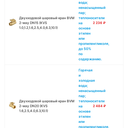
вода;
ненасыщенный
пар;
теплоносители
Двухходовой шаровый кран BVM
на
2-way DN15 (KVS
2 236
₽
1.0,1.2,1.6,2.5,4.0,6.3,10.1)
основе
этилен
или
пропиленгликоля,
до 50%
по
содержанию.
Горячая
и
холодная
вода;
ненасыщенный
пар;
теплоносители
Двухходовой шаровый кран BVM
на
2-way DN20 (KVS
2 484
₽
1.6,2.5,4.0,6.3,10.1)
основе
этилен
или
пропиленгликоля,