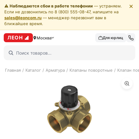
✕
⚠️
Наблюдаются сбои в работе телефонии
— устраняем.
Если не дозвонились по 8 (800) 555-08-47, напишите на
sales@leoncom.ru
— менеджер перезвонит вам в
ближайшее время.
ЛЕОН
Москва
Для юрлиц
Главная
/
Каталог
/
Арматура
/
Клапаны поворотные
/
Клапан пов