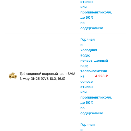
этилен
или
пропиленгликоля,
до 50%
по
содержанию.
Горячая
и
холодная
вода;
ненасыщенный
пар;
теплоносители
Трёхходовой шаровый кран BVM
на
4 223
₽
3-way DN25 (KVS 10.0, 16.0)
основе
этилен
или
пропиленгликоля,
до 50%
по
содержанию.
Горячая
и