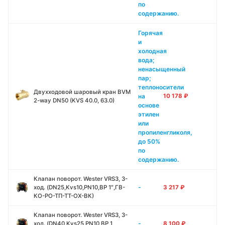
по
содержанию.
Горячая
и
холодная
вода;
ненасыщенный
пар;
теплоносители
Двухходовой шаровый кран BVM
на
10 178
₽
2-way DN50 (KVS 40.0, 63.0)
основе
этилен
или
пропиленгликоля,
до 50%
по
содержанию.
Клапан поворот. Wester VRS3, 3-
-
ход. (DN25,Kvs10,PN10,ВР 1″,ГВ-
3 217
₽
КО-РО-ТП-ТТ-ОХ-ВК)
Клапан поворот. Wester VRS3, 3-
-
ход. (DN40,Kvs25,PN10,ВР 1
8 100
₽