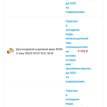
до 50%
по
содержанию.
Горячая
и
холодная
вода;
ненасыщенный
пар;
теплоносители
Двухходовой шаровый кран BVM
на
3 252
₽
2-way DN25 (KVS 10.0, 16.0)
основе
этилен
или
пропиленгликоля,
до 50%
по
содержанию.
Горячая
и
холодная
вода;