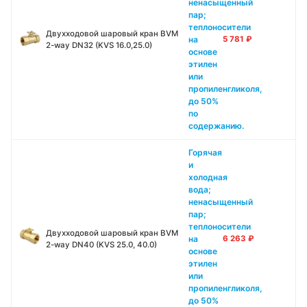
ненасыщенный
пар;
теплоносители
Двухходовой шаровый кран BVM
на
5 781
₽
2-way DN32 (KVS 16.0,25.0)
основе
этилен
или
пропиленгликоля,
до 50%
по
содержанию.
Горячая
и
холодная
вода;
ненасыщенный
пар;
теплоносители
Двухходовой шаровый кран BVM
на
6 263
₽
2-way DN40 (KVS 25.0, 40.0)
основе
этилен
или
пропиленгликоля,
до 50%