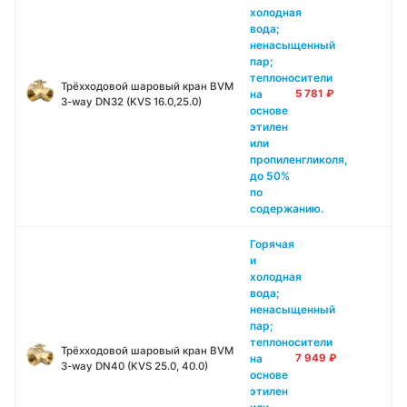
холодная
вода;
ненасыщенный
пар;
теплоносители
Трёхходовой шаровый кран BVM
на
5 781
₽
3-way DN32 (KVS 16.0,25.0)
основе
этилен
или
пропиленгликоля,
до 50%
по
содержанию.
Горячая
и
холодная
вода;
ненасыщенный
пар;
теплоносители
Трёхходовой шаровый кран BVM
на
7 949
₽
3-way DN40 (KVS 25.0, 40.0)
основе
этилен