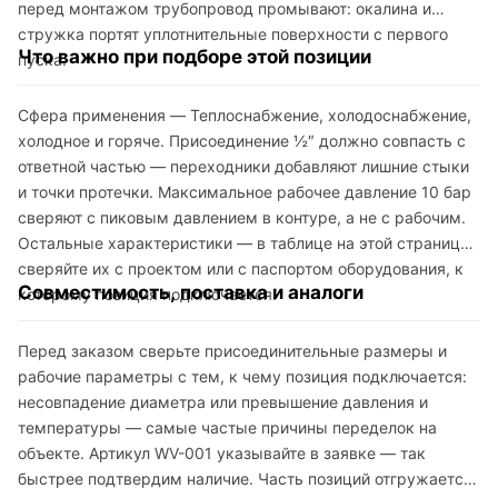
перед монтажом трубопровод промывают: окалина и
стружка портят уплотнительные поверхности с первого
Что важно при подборе этой позиции
пуска.
Сфера применения — Теплоснабжение, холодоснабжение,
холодное и горяче. Присоединение ½″ должно совпасть с
ответной частью — переходники добавляют лишние стыки
и точки протечки. Максимальное рабочее давление 10 бар
сверяют с пиковым давлением в контуре, а не с рабочим.
Остальные характеристики — в таблице на этой странице:
сверяйте их с проектом или с паспортом оборудования, к
Совместимость, поставка и аналоги
которому позиция подключается.
Перед заказом сверьте присоединительные размеры и
рабочие параметры с тем, к чему позиция подключается:
несовпадение диаметра или превышение давления и
температуры — самые частые причины переделок на
объекте. Артикул WV-001 указывайте в заявке — так
быстрее подтвердим наличие. Часть позиций отгружается