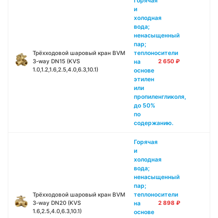
Горячая
и
холодная
вода;
ненасыщенный
пар;
теплоносители
Трёхходовой шаровый кран BVM
на
3-way DN15 (KVS
2 650
₽
1.0,1.2,1.6,2.5,4.0,6.3,10.1)
основе
этилен
или
пропиленгликоля,
до 50%
по
содержанию.
Горячая
и
холодная
вода;
ненасыщенный
пар;
теплоносители
Трёхходовой шаровый кран BVM
на
3-way DN20 (KVS
2 898
₽
1.6,2.5,4.0,6.3,10.1)
основе