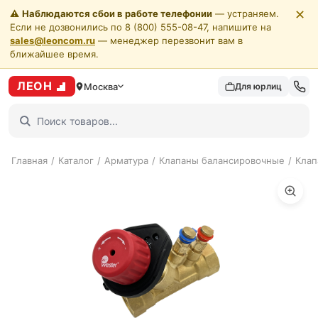
✕
⚠️
Наблюдаются сбои в работе телефонии
— устраняем.
Если не дозвонились по 8 (800) 555-08-47, напишите на
sales@leoncom.ru
— менеджер перезвонит вам в
ближайшее время.
ЛЕОН
Москва
Для юрлиц
Главная
/
Каталог
/
Арматура
/
Клапаны балансировочные
/
Клап