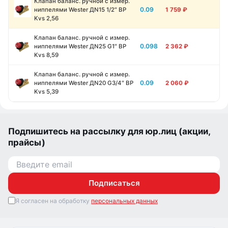
Клапан баланс. ручной с измер.
0.09
ниппелями Wester ДN15 1/2″ ВР
1 759
₽
Kvs 2,56
Клапан баланс. ручной с измер.
0.098
ниппелями Wester ДN25 G1″ ВР
2 362
₽
Kvs 8,59
Клапан баланс. ручной с измер.
0.09
ниппелями Wester ДN20 G3/4″ ВР
2 060
₽
Kvs 5,39
Подпишитесь на рассылку для юр.лиц (акции,
прайсы)
Подписаться
Я согласен на обработку
персональных данных