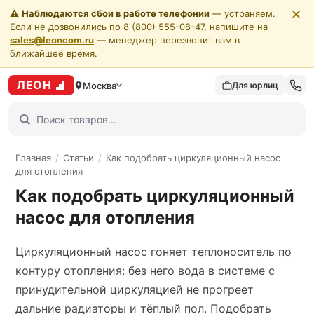
✕
⚠️
Наблюдаются сбои в работе телефонии
— устраняем.
Если не дозвонились по 8 (800) 555-08-47, напишите на
sales@leoncom.ru
— менеджер перезвонит вам в
ближайшее время.
ЛЕОН
Москва
Для юрлиц
Главная
/
Статьи
/
Как подобрать циркуляционный насос
для отопления
Как подобрать циркуляционный
насос для отопления
Циркуляционный насос гоняет теплоноситель по
контуру отопления: без него вода в системе с
принудительной циркуляцией не прогреет
дальние радиаторы и тёплый пол. Подобрать