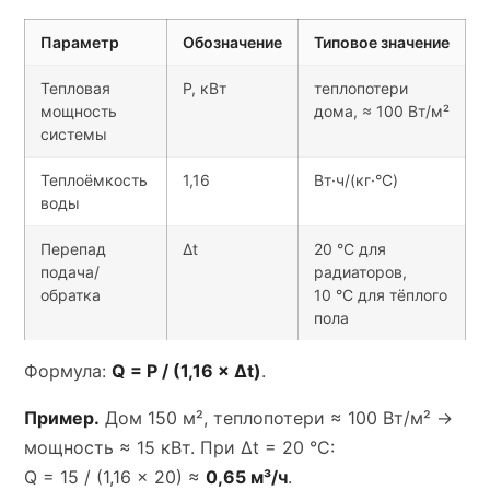
Параметр
Обозначение
Типовое значение
Тепловая
P, кВт
теплопотери
мощность
дома, ≈ 100 Вт/м²
системы
Теплоёмкость
1,16
Вт·ч/(кг·°C)
воды
Перепад
Δt
20 °C для
подача/
радиаторов,
обратка
10 °C для тёплого
пола
Формула:
Q = P / (1,16 × Δt)
.
Пример.
Дом 150 м², теплопотери ≈ 100 Вт/м² →
мощность ≈ 15 кВт. При Δt = 20 °C:
Q = 15 / (1,16 × 20) ≈
0,65 м³/ч
.